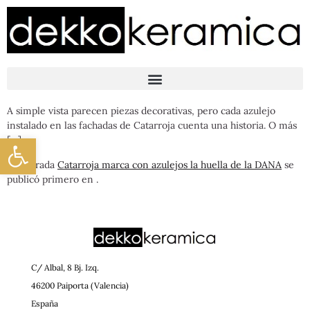
A simple vista parecen piezas decorativas, pero cada azulejo
instalado en las fachadas de Catarroja cuenta una historia. O más
Abrir barra de herramientas
[…]
La entrada
Catarroja marca con azulejos la huella de la DANA
se
publicó primero en
.
C/ Albal, 8 Bj. Izq.
46200 Paiporta (Valencia)
España