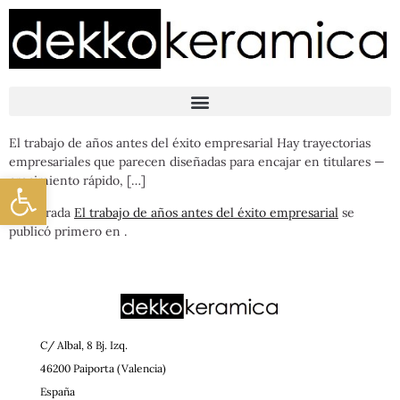
El trabajo de años antes del éxito empresarial Hay trayectorias
empresariales que parecen diseñadas para encajar en titulares —
Abrir barra de herramientas
crecimiento rápido, […]
La entrada
El trabajo de años antes del éxito empresarial
se
publicó primero en
.
C/ Albal, 8 Bj. Izq.
46200 Paiporta (Valencia)
España