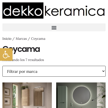
Inicio
/ Marcas / Coycama
Coycama
Abrir barra de herramientas
Mostrando los 7 resultados