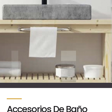
[rank_math_breadcrumb]
Accesorios De Baño