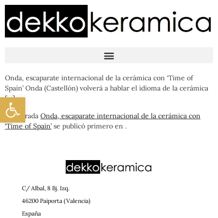
Onda, escaparate internacional de la cerámica con ‘Time of
Spain’ Onda (Castellón) volverá a hablar el idioma de la cerámica
Abrir barra de herramientas
[…]
La entrada
Onda, escaparate internacional de la cerámica con
‘Time of Spain’
se publicó primero en
.
C/ Albal, 8 Bj. Izq.
46200 Paiporta (Valencia)
España